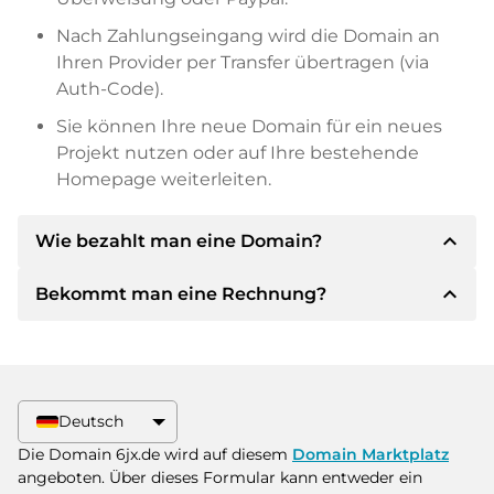
Nach Zahlungseingang wird die Domain an
Ihren Provider per Transfer übertragen (via
Auth-Code).
Sie können Ihre neue Domain für ein neues
Projekt nutzen oder auf Ihre bestehende
Homepage weiterleiten.
expand_less
Wie bezahlt man eine Domain?
expand_less
Bekommt man eine Rechnung?
Nach einer Einigung wird der Inhaber Ihnen die
Details der Zahlung mitteilen. Der Inhaber wird
Ihnen dann die SEPA Bankdetails mitteilen und
Ja, der Verkäufer wird Ihnen eine
auf Wunsch auch Paypal oder weitere
ordnungsgemäße Rechnung senden. Bei
Zahlungsmethoden anbieten.
größeren Kaufpreisen bekommen Sie auf
Deutsch
Wunsch auch einen zusätzlichen Kaufvertrag.
Bitte geben Sie bei der Überweisung immer
Die Domain 6jx.de wird auf diesem
Domain Marktplatz
den Domainnamen und die
angeboten. Über dieses Formular kann entweder ein
Rechnungsnummer an.