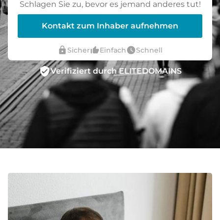
Schlagen Sie zu, bevor es jemand anderes tut!
Kontakt zum Inhaber aufnehmen
lock
thumb_up_alt
watch_later
Sicher
Einfach
Schnell
verified_user
Verifiziert durch ELITEDOMAINS